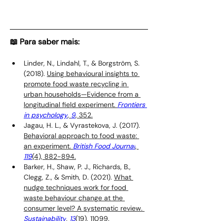
📖 Para saber mais:
Linder, N., Lindahl, T., & Borgström, S. 
(2018). 
Using behavioural insights to 
promote food waste recycling in 
urban households—Evidence from a 
longitudinal field experiment. 
Frontiers 
in psychology
, 
9
, 352.
Jagau, H. L., & Vyrastekova, J. (2017). 
Behavioral approach to food waste: 
an experiment. 
British Food Journal
, 
119
(4), 882-894.
Barker, H., Shaw, P. J., Richards, B., 
Clegg, Z., & Smith, D. (2021). 
What 
nudge techniques work for food 
waste behaviour change at the 
consumer level? A systematic review. 
Sustainability
, 
13
(19), 11099.